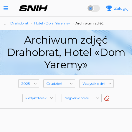
Zaloguj
… ›
Drahobrat
›
Hotel «Dom Yaremy»
›
Archiwum zdjęć
Archiwum zdjęć
Drahobrat, Hotel «Dom
Yaremy»