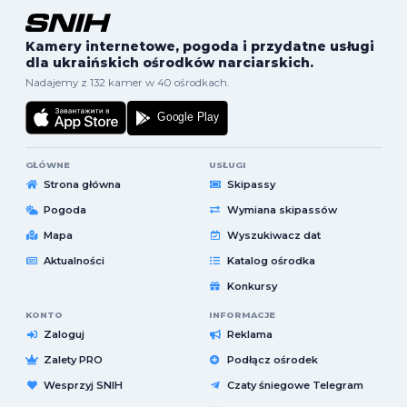
Kamery internetowe, pogoda i przydatne usługi
dla ukraińskich ośrodków narciarskich.
Nadajemy z 132 kamer w 40 ośrodkach.
GŁÓWNE
USŁUGI
Strona główna
Skipassy
Pogoda
Wymiana skipassów
Mapa
Wyszukiwacz dat
Aktualności
Katalog ośrodka
Konkursy
KONTO
INFORMACJE
Zaloguj
Reklama
Zalety PRO
Podłącz ośrodek
Wesprzyj SNIH
Czaty śniegowe Telegram