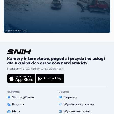
24 grudzień 2025 10:00
Kamery internetowe, pogoda i przydatne usługi
dla ukraińskich ośrodków narciarskich.
Nadajemy z 132 kamer w 40 ośrodkach.
GŁÓWNE
USŁUGI
Strona główna
Skipassy
Pogoda
Wymiana skipassów
Mapa
Wyszukiwacz dat