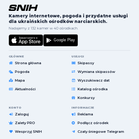
Kamery internetowe, pogoda i przydatne usługi
dla ukraińskich ośrodków narciarskich.
Nadajemy z 132 kamer w 40 ośrodkach.
GŁÓWNE
USŁUGI
Strona główna
Skipassy
Pogoda
Wymiana skipassów
Mapa
Wyszukiwacz dat
Aktualności
Katalog ośrodka
Konkursy
KONTO
INFORMACJE
Zaloguj
Reklama
Zalety PRO
Podłącz ośrodek
Wesprzyj SNIH
Czaty śniegowe Telegram