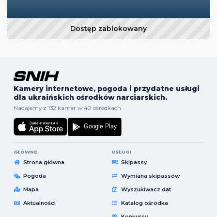
Dostęp zablokowany
Kamery internetowe, pogoda i przydatne usługi
dla ukraińskich ośrodków narciarskich.
Nadajemy z 132 kamer w 40 ośrodkach.
GŁÓWNE
USŁUGI
Strona główna
Skipassy
Pogoda
Wymiana skipassów
Mapa
Wyszukiwacz dat
Aktualności
Katalog ośrodka
Konkursy