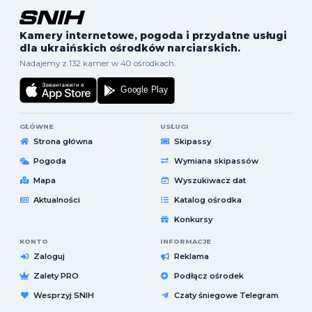
Kamery internetowe, pogoda i przydatne usługi
dla ukraińskich ośrodków narciarskich.
Nadajemy z 132 kamer w 40 ośrodkach.
GŁÓWNE
USŁUGI
Strona główna
Skipassy
Pogoda
Wymiana skipassów
Mapa
Wyszukiwacz dat
Aktualności
Katalog ośrodka
Konkursy
KONTO
INFORMACJE
Zaloguj
Reklama
Zalety PRO
Podłącz ośrodek
Wesprzyj SNIH
Czaty śniegowe Telegram