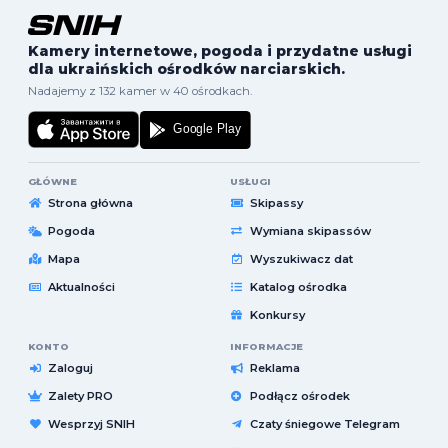
Kamery internetowe, pogoda i przydatne usługi
dla ukraińskich ośrodków narciarskich.
Nadajemy z 132 kamer w 40 ośrodkach.
GŁÓWNE
USŁUGI
Strona główna
Skipassy
Pogoda
Wymiana skipassów
Mapa
Wyszukiwacz dat
Aktualności
Katalog ośrodka
Konkursy
KONTO
INFORMACJE
Zaloguj
Reklama
Zalety PRO
Podłącz ośrodek
Wesprzyj SNIH
Czaty śniegowe Telegram