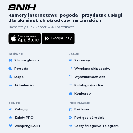
Kamery internetowe, pogoda i przydatne usługi
dla ukraińskich ośrodków narciarskich.
Nadajemy z 132 kamer w 40 ośrodkach.
GŁÓWNE
USŁUGI
Strona główna
Skipassy
Pogoda
Wymiana skipassów
Mapa
Wyszukiwacz dat
Aktualności
Katalog ośrodka
Konkursy
KONTO
INFORMACJE
Zaloguj
Reklama
Zalety PRO
Podłącz ośrodek
Wesprzyj SNIH
Czaty śniegowe Telegram