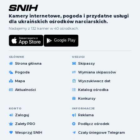
Kamery internetowe, pogoda i przydatne usługi
dla ukraińskich ośrodków narciarskich.
Nadajemy z 132 kamer w 40 ośrodkach.
GŁÓWNE
USŁUGI
Strona główna
Skipassy
Pogoda
Wymiana skipassów
Mapa
Wyszukiwacz dat
Aktualności
Katalog ośrodka
Konkursy
KONTO
INFORMACJE
Zaloguj
Reklama
Zalety PRO
Podłącz ośrodek
Wesprzyj SNIH
Czaty śniegowe Telegram