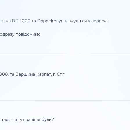
в на ВЛ-1000 та Doppelmayr планується у вересні.

 одразу повідомимо.
нтарі, які тут раніше були?