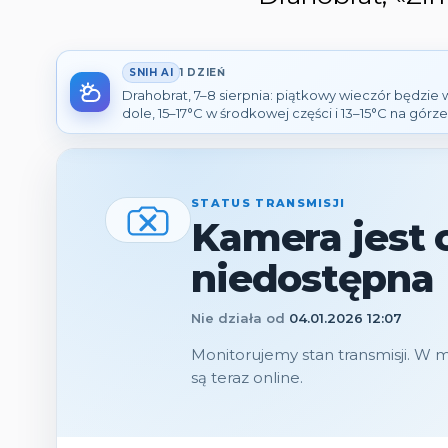
SNIH AI
1 DZIEŃ
Drahobrat, 7–8 sierpnia: piątkowy wieczór będzie 
dole, 15–17°C w środkowej części i 13–15°C na górze.
możliwe są krótkie, lokalne opady deszczu ze śni
Najsilniejszy wiatr do 16 km/h 💨, poranne chmury
06:05 — 34%; lepszą szansę ma wschód 🌄. Progno
STATUS TRANSMISJI
Kamera jest 
niedostępna
Nie działa od
04.01.2026 12:07
Monitorujemy stan transmisji. W m
są teraz online.