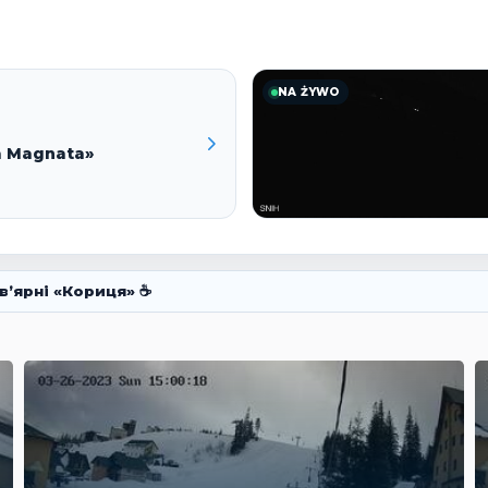
NA ŻYWO
a Magnata»
в’ярні «Кориця» ☕