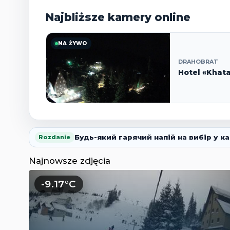
Najbliższe kamery online
NA ŻYWO
DRAHOBRAT
Hotel «Khat
Будь-який гарячий напій на вибір у ка
Rozdanie
Najnowsze zdjęcia
-9.17°C