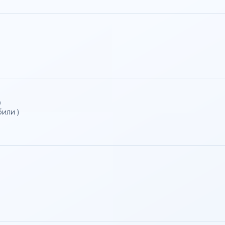
a
или )