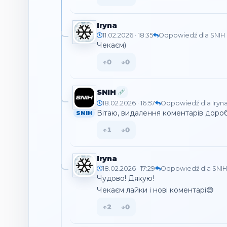
Iryna
11.02.2026 · 18:35
Odpowiedź dla SNIH
Чекаєм)
↑
0
↓
0
SNIH
18.02.2026 · 16:57
Odpowiedź dla Iryn
Вітаю, видалення коментарів дороб
SNIH
↑
1
↓
0
Iryna
18.02.2026 · 17:29
Odpowiedź dla SNIH
Чудово! Дякую!

Чекаєм лайки і нові коментарі😊
↑
2
↓
0