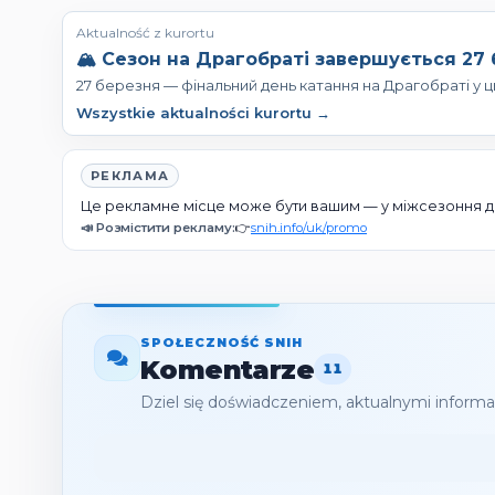
Aktualność z kurortu
🏔️ Сезон на Драгобраті завершується 27
27 березня — фінальний день катання на Драгобраті у 
Wszystkie aktualności kurortu →
РЕКЛАМА
Це рекламне місце може бути вашим — у міжсезоння дію
📣 Розмістити рекламу:
👉
snih.info/uk/promo
SPOŁECZNOŚĆ SNIH
Komentarze
11
Dziel się doświadczeniem, aktualnymi inform