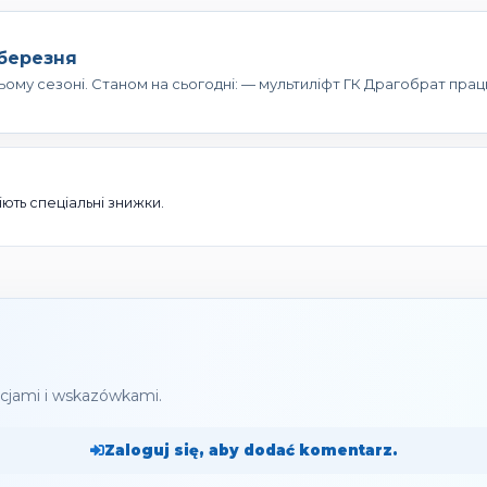
 березня
цьому сезоні. Станом на сьогодні: — мультиліфт ГК Драгобрат пра
ть спеціальні знижки.
acjami i wskazówkami.
Zaloguj się, aby dodać komentarz.