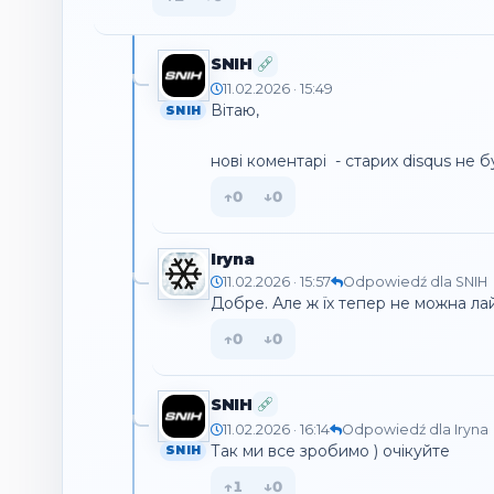
SNIH
11.02.2026 · 15:49
Вітаю, 

SNIH
нові коментарі  - старих disqus не б
↑
0
↓
0
Iryna
11.02.2026 · 15:57
Odpowiedź dla SNIH
Добре. Але ж їх тепер не можна лай
↑
0
↓
0
SNIH
11.02.2026 · 16:14
Odpowiedź dla Iryna
Так ми все зробимо ) очікуйте
SNIH
↑
1
↓
0