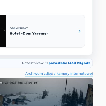
DRAHOBRAT
Hotel «Dom Yaremy»
Uczestników: 12
pozostało: 145d 23godz
Archiwum zdjęć z kamery internetowej