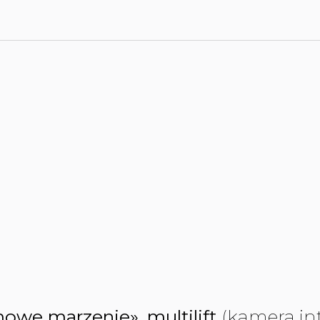
owe marzenie», multilift
(kamera in