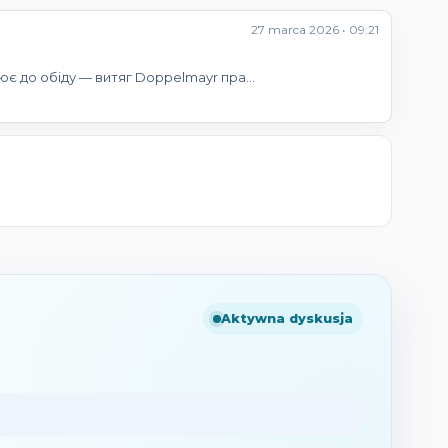
27 marca 2026 • 09:21
цює до обіду — витяг Doppelmayr пра…
Aktywna dyskusja