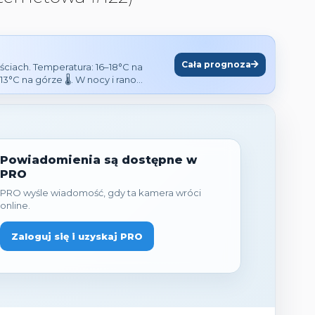
Cała prognoza
ściach. Temperatura: 16–18°C na
13°C na górze 🌡️. W nocy i rano
mi deszcz, przelotne opady i burze.
s widoczności, wschód 8 sierpnia o
Powiadomienia są dostępne w
PRO
PRO wyśle wiadomość, gdy ta kamera wróci
online.
Zaloguj się i uzyskaj PRO