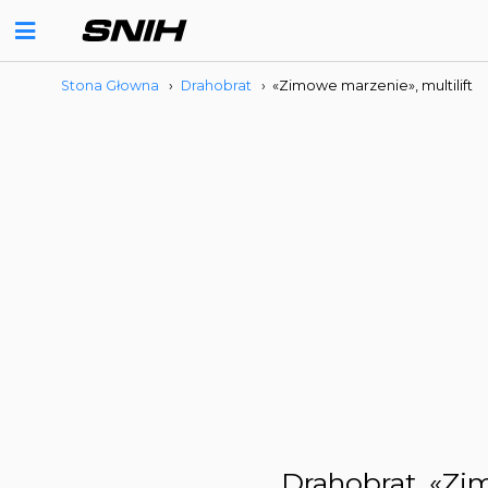
Stona Głowna
›
Drahobrat
›
«Zimowe marzenie», multilift
Drahobrat,
«Zim