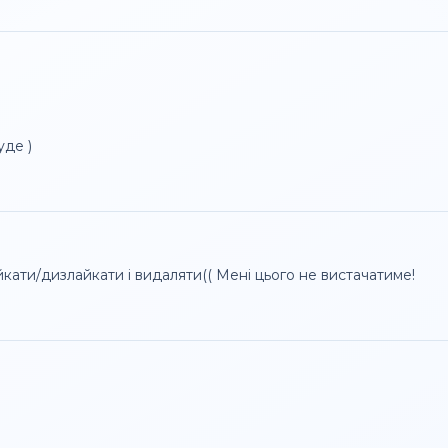
уде )
кати/дизлайкати і видаляти(( Мені цього не вистачатиме!