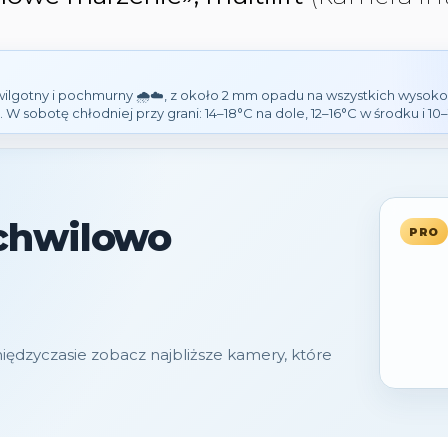
wilgotny i pochmurny 🌧️☁️, z około 2 mm opadu na wszystkich wysoko
 W sobotę chłodniej przy grani: 14–18°C na dole, 12–16°C w środku i 10–
egiem lub mokrego śniegu, praktycznie bez przyrostu; później miejsca
 mogą ograniczać widoczność. Zachód słońca dziś o 20:52 ma 18% szan
za górska może szybko się zmieniać.
chwilowo
PRO
iędzyczasie zobacz najbliższe kamery, które