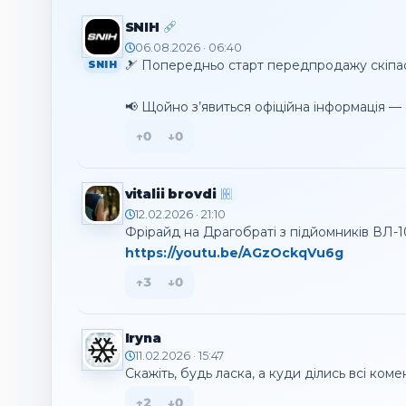
SNIH
06.08.2026 · 06:40
🎿 Попередньо старт передпродажу скіпасі
SNIH
📢 Щойно з’явиться офіційна інформація —
↑
0
↓
0
vitalii brovdi
12.02.2026 · 21:10
https://youtu.be/AGzOckqVu6g
↑
3
↓
0
Iryna
11.02.2026 · 15:47
Скажіть, будь ласка, а куди ділись всі коме
↑
2
↓
0