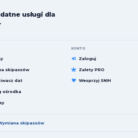
datne usługi dla
.
KONTO
sy
Zaloguj
a skipassów
Zalety PRO
iwacz dat
Wesprzyj SNIH
g ośrodka
sy
Wymiana skipassów