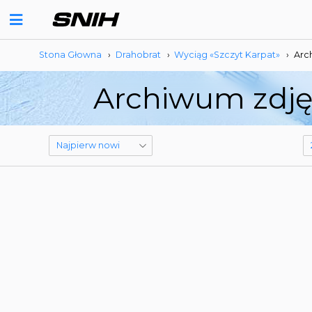
Stona Głowna
›
Drahobrat
›
Wyciąg «Szczyt Karpat»
›
Arc
Archiwum zdjęć