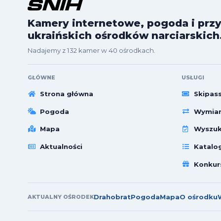
Kamery internetowe, pogoda i przy
ukraińskich ośrodków narciarskich
Nadajemy z 132 kamer w 40 ośrodkach.
GŁÓWNE
USŁUGI
Strona główna
Skipas
Pogoda
Wymian
Mapa
Wyszuk
Aktualności
Katalo
Konkur
Drahobrat
Pogoda
Mapa
O ośrodku
AKTUALNY OŚRODEK