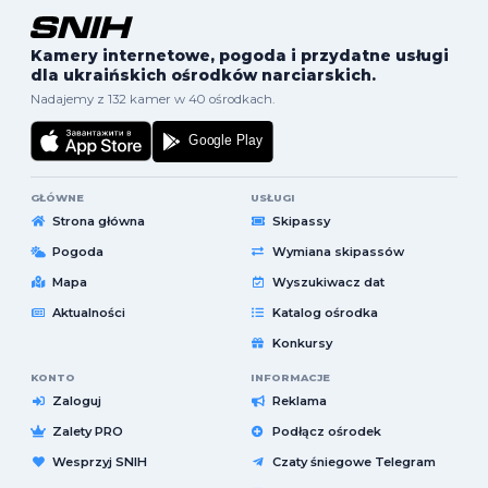
Kamery internetowe, pogoda i przydatne usługi
dla ukraińskich ośrodków narciarskich.
Nadajemy z 132 kamer w 40 ośrodkach.
GŁÓWNE
USŁUGI
Strona główna
Skipassy
Pogoda
Wymiana skipassów
Mapa
Wyszukiwacz dat
Aktualności
Katalog ośrodka
Konkursy
KONTO
INFORMACJE
Zaloguj
Reklama
Zalety PRO
Podłącz ośrodek
Wesprzyj SNIH
Czaty śniegowe Telegram