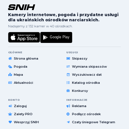
Kamery internetowe, pogoda i przydatne usługi
dla ukraińskich ośrodków narciarskich.
Nadajemy z 132 kamer w 40 ośrodkach.
GŁÓWNE
USŁUGI
Strona główna
Skipassy
Pogoda
Wymiana skipassów
Mapa
Wyszukiwacz dat
Aktualności
Katalog ośrodka
Konkursy
KONTO
INFORMACJE
Zaloguj
Reklama
Zalety PRO
Podłącz ośrodek
Wesprzyj SNIH
Czaty śniegowe Telegram