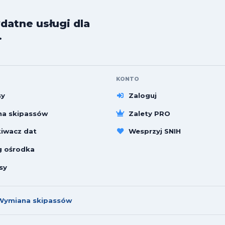
datne usługi dla
.
KONTO
sy
Zaloguj
a skipassów
Zalety PRO
iwacz dat
Wesprzyj SNIH
g ośrodka
sy
Wymiana skipassów