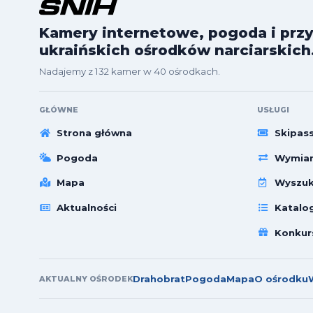
Kamery internetowe, pogoda i przy
ukraińskich ośrodków narciarskich
Nadajemy z 132 kamer w 40 ośrodkach.
GŁÓWNE
USŁUGI
Strona główna
Skipas
Pogoda
Wymian
Mapa
Wyszuk
Aktualności
Katalo
Konkur
Drahobrat
Pogoda
Mapa
O ośrodku
AKTUALNY OŚRODEK