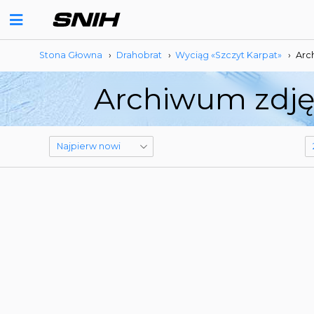
Stona Głowna
›
Drahobrat
›
Wyciąg «Szczyt Karpat»
›
Arc
Archiwum zdjęć