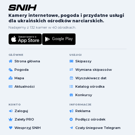
Kamery internetowe, pogoda i przydatne usługi
dla ukraińskich ośrodków narciarskich.
Nadajemy z 132 kamer w 40 ośrodkach.
GŁÓWNE
USŁUGI
Strona główna
Skipassy
Pogoda
Wymiana skipassów
Mapa
Wyszukiwacz dat
Aktualności
Katalog ośrodka
Konkursy
KONTO
INFORMACJE
Zaloguj
Reklama
Zalety PRO
Podłącz ośrodek
Wesprzyj SNIH
Czaty śniegowe Telegram