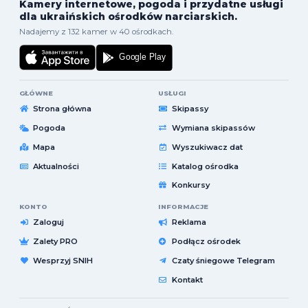
Kamery internetowe, pogoda i przydatne usługi
dla ukraińskich ośrodków narciarskich.
Nadajemy z 132 kamer w 40 ośrodkach.
GŁÓWNE
USŁUGI
Strona główna
Skipassy
Pogoda
Wymiana skipassów
Mapa
Wyszukiwacz dat
Aktualności
Katalog ośrodka
Konkursy
KONTO
INFORMACJE
Zaloguj
Reklama
Zalety PRO
Podłącz ośrodek
Wesprzyj SNIH
Czaty śniegowe Telegram
Kontakt