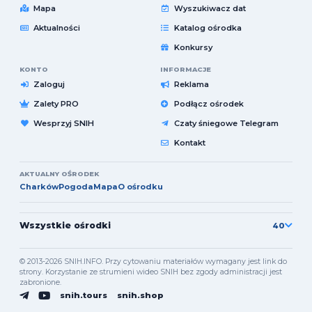
Mapa
Wyszukiwacz dat
Aktualności
Katalog ośrodka
Konkursy
KONTO
INFORMACJE
Zaloguj
Reklama
Zalety PRO
Podłącz ośrodek
Wesprzyj SNIH
Czaty śniegowe Telegram
Kontakt
AKTUALNY OŚRODEK
Charków
Pogoda
Mapa
O ośrodku
Wszystkie ośrodki
40
© 2013-2026 SNIH.INFO. Przy cytowaniu materiałów wymagany jest link do
strony. Korzystanie ze strumieni wideo SNIH bez zgody administracji jest
zabronione.
snih.tours
snih.shop