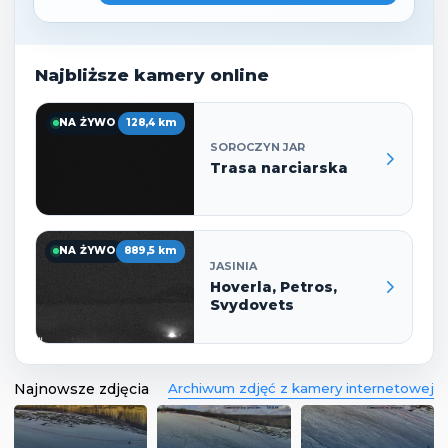
Najbliższe kamery online
NA ŻYWO
128,4 km
SOROCZYN JAR
Trasa narciarska
NA ŻYWO
889,5 km
JASINIA
Hoverla, Petros,
Svydovets
Najnowsze zdjęcia
Archiwum zdjęć z kamery internetowej