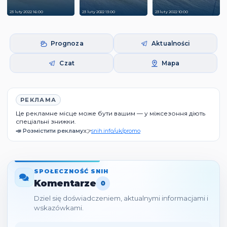
23 luty 2022 16:00
23 luty 2022 13:00
23 luty 2022 10:00
Prognoza
Aktualności
Czat
Mapa
РЕКЛАМА
Це рекламне місце може бути вашим — у міжсезоння діють
спеціальні знижки.
📣 Розмістити рекламу:
👉
snih.info/uk/promo
SPOŁECZNOŚĆ SNIH
Komentarze
0
Dziel się doświadczeniem, aktualnymi informacjami i
wskazówkami.