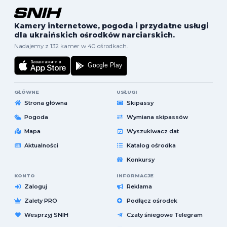
Kamery internetowe, pogoda i przydatne usługi
dla ukraińskich ośrodków narciarskich.
Nadajemy z 132 kamer w 40 ośrodkach.
GŁÓWNE
USŁUGI
Strona główna
Skipassy
Pogoda
Wymiana skipassów
Mapa
Wyszukiwacz dat
Aktualności
Katalog ośrodka
Konkursy
KONTO
INFORMACJE
Zaloguj
Reklama
Zalety PRO
Podłącz ośrodek
Wesprzyj SNIH
Czaty śniegowe Telegram