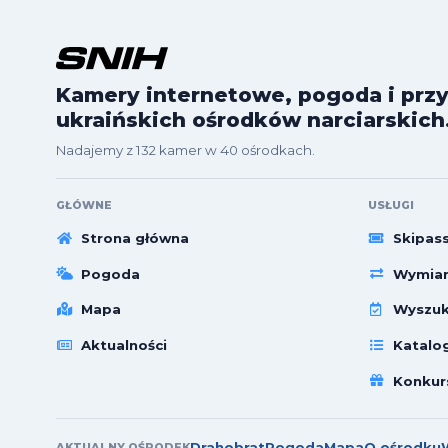
Kamery internetowe, pogoda i przy
ukraińskich ośrodków narciarskich
Nadajemy z 132 kamer w 40 ośrodkach.
GŁÓWNE
USŁUGI
Strona główna
Skipas
Pogoda
Wymian
Mapa
Wyszuk
Aktualności
Katalo
Konkur
Drahobrat
Pogoda
Mapa
O ośrodku
AKTUALNY OŚRODEK