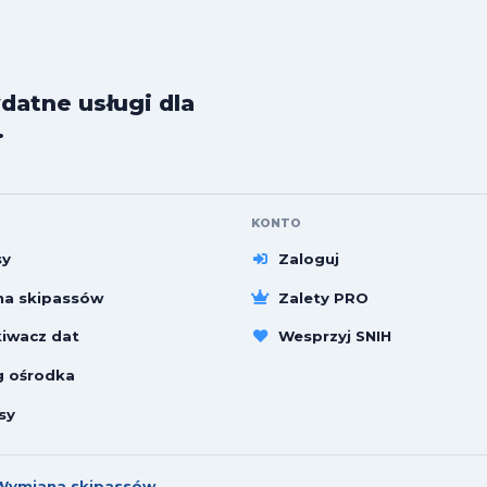
datne usługi dla
.
KONTO
sy
Zaloguj
a skipassów
Zalety PRO
iwacz dat
Wesprzyj SNIH
g ośrodka
sy
Wymiana skipassów