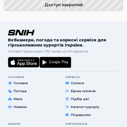
Доступ закритий
Вебкамери, погода та корисні сервіси для
гірськолижних курортів України.
Онлайн трансляція з 132 камер на 40 курортах.
ОСНОВНЕ
СЕРВІСИ
Головна
Скіпаси
Погода
Біржа скіпасів
Мапа
Підбір дат
Новини
Каталог курорту
Подарунки
АКАУНТ
ІНФОРМАЦІЯ