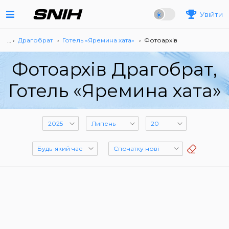
Увійти
… ›
Драгобрат
›
Готель «Яремина хата»
›
Фотоархів
Фотоархів Драгобрат,
Готель «Яремина хата»