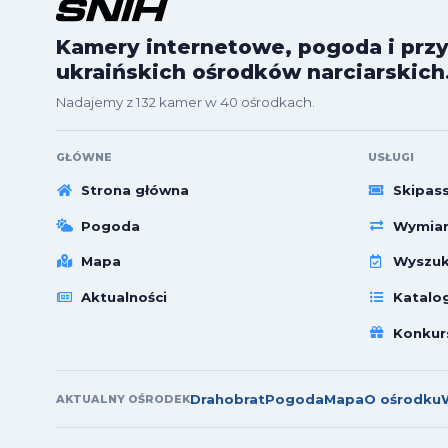
Kamery internetowe, pogoda i przy
ukraińskich ośrodków narciarskich
Nadajemy z 132 kamer w 40 ośrodkach.
GŁÓWNE
USŁUGI
Strona główna
Skipas
Pogoda
Wymian
Mapa
Wyszuk
Aktualności
Katalo
Konkur
Drahobrat
Pogoda
Mapa
O ośrodku
AKTUALNY OŚRODEK