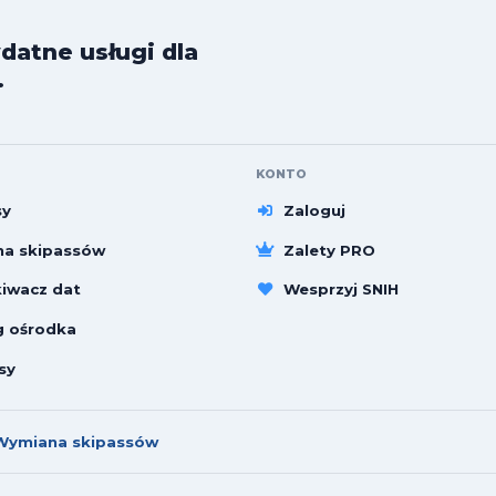
datne usługi dla
.
KONTO
sy
Zaloguj
a skipassów
Zalety PRO
iwacz dat
Wesprzyj SNIH
g ośrodka
sy
Wymiana skipassów