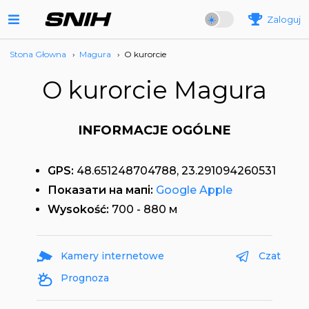
Zaloguj
Stona Głowna
›
Magura
›
O kurorcie
O kurorcie Magura
INFORMACJE OGÓLNE
GPS:
48.651248704788, 23.291094260531
Показати на мапі:
Google
Apple
Wysokość:
700 - 880 м
Kamery internetowe
Czat
Prognoza