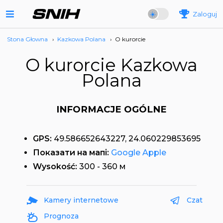
Zaloguj
Stona Głowna
›
Kazkowa Polana
›
O kurorcie
O kurorcie Kazkowa
Polana
INFORMACJE OGÓLNE
GPS:
49.586652643227, 24.060229853695
Показати на мапі:
Google
Apple
Wysokość:
300 - 360 м
Kamery internetowe
Czat
Prognoza