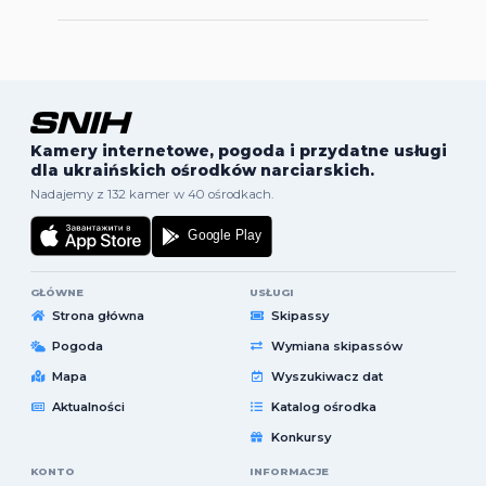
Kamery internetowe, pogoda i przydatne usługi
dla ukraińskich ośrodków narciarskich.
Nadajemy z 132 kamer w 40 ośrodkach.
GŁÓWNE
USŁUGI
Strona główna
Skipassy
Pogoda
Wymiana skipassów
Mapa
Wyszukiwacz dat
Aktualności
Katalog ośrodka
Konkursy
KONTO
INFORMACJE