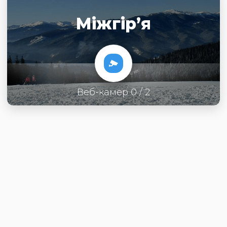
Міжгір’я
Веб-камер 0 / 2