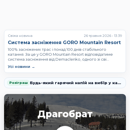
Свіжа новина
26 травня 2026 • 13:39
Система засніження GORO Mountain Resort
100% засніжених трас і понад 100 днів стабільного
катання. За це у GORO Mountain Resort відповідатиме
система засніження від Demaclenko, одного зі сві…
Усі новини →
Будь-який гарячий напій на вибір у кав’ярні «Кориця» ☕
Розіграш
Драгобрат