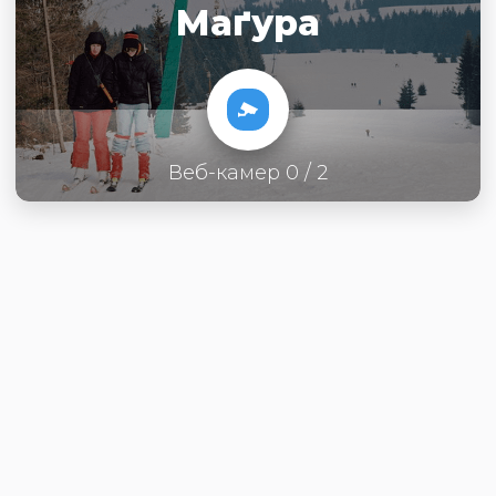
Маґура
Веб-камер 0 / 2