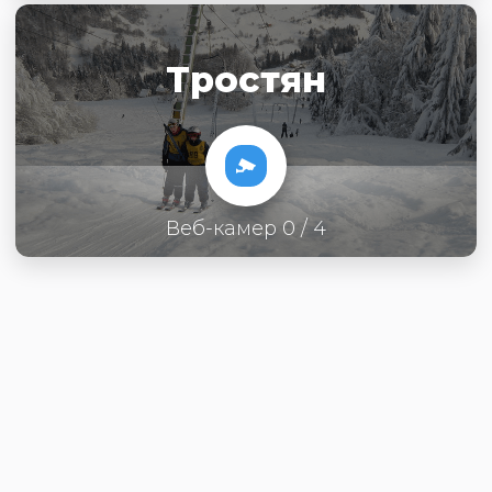
Тростян
Веб-камер 0 / 4