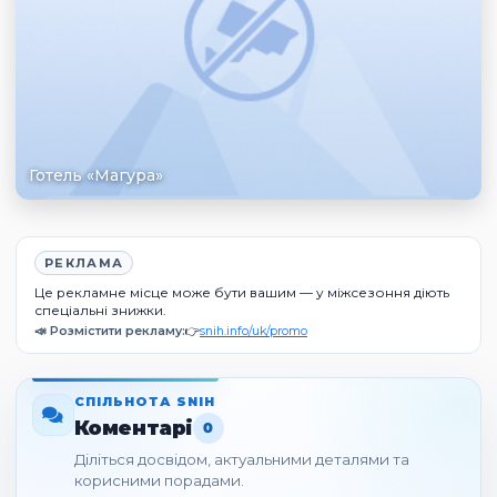
Готель «Магура»
РЕКЛАМА
Це рекламне місце може бути вашим — у міжсезоння діють
спеціальні знижки.
📣 Розмістити рекламу:
👉
snih.info/uk/promo
СПІЛЬНОТА SNIH
Коментарі
0
Діліться досвідом, актуальними деталями та
корисними порадами.