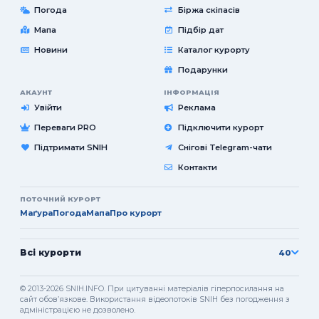
Погода
Біржа скіпасів
Мапа
Підбір дат
Новини
Каталог курорту
Подарунки
АКАУНТ
ІНФОРМАЦІЯ
Увійти
Реклама
Переваги PRO
Підключити курорт
Підтримати SNIH
Снігові Telegram-чати
Контакти
ПОТОЧНИЙ КУРОРТ
Маґура
Погода
Мапа
Про курорт
Всі курорти
40
© 2013-2026 SNIH.INFO. При цитуванні матеріалів гіперпосилання на
сайт обовʼязкове. Використання відеопотоків SNIH без погодження з
адміністрацією не дозволено.