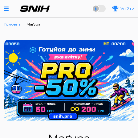
Увійти
Головна
›
Маґура