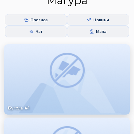
Маґура
Прогноз
Новини
Чат
Мапа
Бугель #1