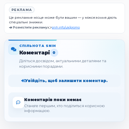
РЕКЛАМА
Це рекламне місце може бути вашим — у міжсезоння діють
спеціальні знижки.
📣 Розмістити рекламу:
👉
snih.info/uk/promo
СПІЛЬНОТА SNIH
Коментарі
0
Діліться досвідом, актуальними деталями та
корисними порадами.
Увійдіть, щоб залишити коментар.
Коментарів поки немає
Станьте першим, хто поділиться корисною
інформацією.