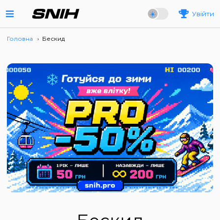
Увійти
Головна
›
Бескид