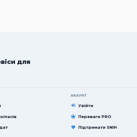
рвіси для
АКАУНТ
и
Увійти
кіпасів
Переваги PRO
 дат
Підтримати SNIH