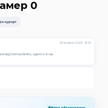
камер 0
ро курорт
26 травня 2026 • 13:39
ня від Demaclenko, одного зі сві…
Живе обговорення