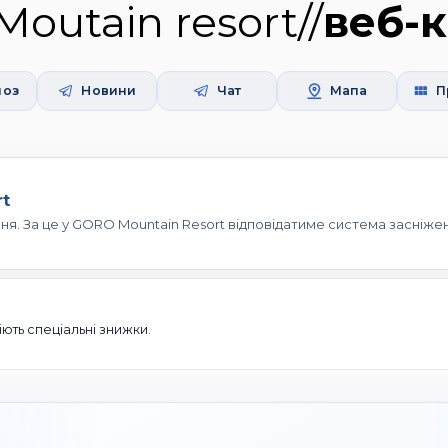
outain resort
//
веб-
ноз
Новини
Чат
Мапа
П
rt
ння. За це у GORO Mountain Resort відповідатиме система засніжен
ть спеціальні знижки.