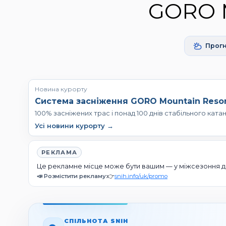
GORO M
Прог
Новина курорту
Система засніження GORO Mountain Reso
100% засніжених трас і понад 100 днів стабільного ката
Усі новини курорту →
РЕКЛАМА
Це рекламне місце може бути вашим — у міжсезоння дію
📣 Розмістити рекламу:
👉
snih.info/uk/promo
СПІЛЬНОТА SNIH