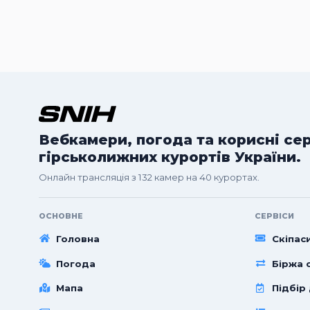
Вебкамери, погода та корисні се
гірськолижних курортів України.
Онлайн трансляція з 132 камер на 40 курортах.
ОСНОВНЕ
СЕРВІСИ
Головна
Скіпас
Погода
Біржа с
Мапа
Підбір