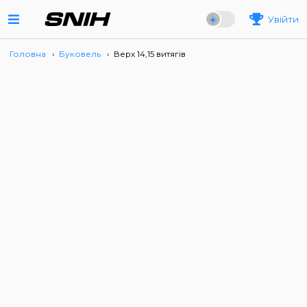
Увійти
Головна
›
Буковель
›
Верх 14,15 витягів