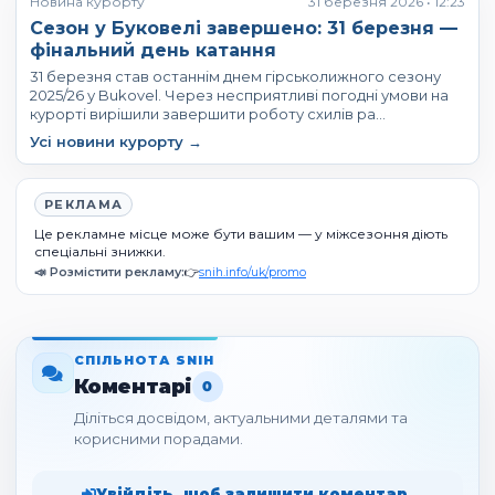
Новина курорту
31 березня 2026 • 12:23
Сезон у Буковелі завершено: 31 березня —
фінальний день катання
31 березня став останнім днем гірськолижного сезону
2025/26 у Bukovel. Через несприятливі погодні умови на
курорті вирішили завершити роботу схилів ра…
Усі новини курорту →
РЕКЛАМА
Це рекламне місце може бути вашим — у міжсезоння діють
спеціальні знижки.
📣 Розмістити рекламу:
👉
snih.info/uk/promo
СПІЛЬНОТА SNIH
Коментарі
0
Діліться досвідом, актуальними деталями та
корисними порадами.
Увійдіть, щоб залишити коментар.