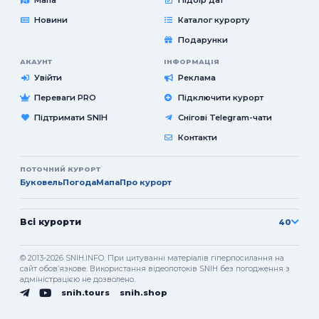
Новини
Каталог курорту
Подарунки
АКАУНТ
ІНФОРМАЦІЯ
Увійти
Реклама
Переваги PRO
Підключити курорт
Підтримати SNIH
Снігові Telegram-чати
Контакти
ПОТОЧНИЙ КУРОРТ
Буковель
Погода
Мапа
Про курорт
Всі курорти
40
© 2013-2026 SNIH.INFO. При цитуванні матеріалів гіперпосилання на
сайт обовʼязкове. Використання відеопотоків SNIH без погодження з
адміністрацією не дозволено.
snih.tours
snih.shop