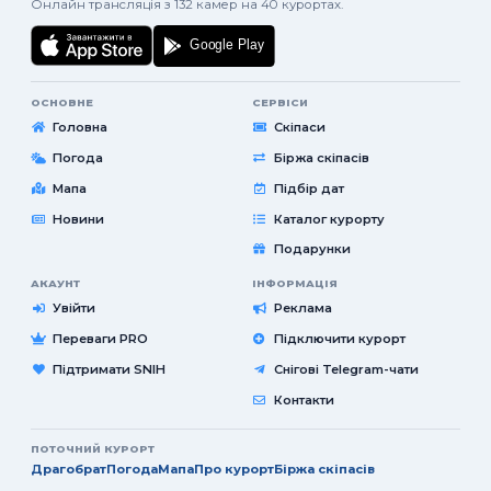
Онлайн трансляція з 132 камер на 40 курортах.
ОСНОВНЕ
СЕРВІСИ
Головна
Скіпаси
Погода
Біржа скіпасів
Мапа
Підбір дат
Новини
Каталог курорту
Подарунки
АКАУНТ
ІНФОРМАЦІЯ
Увійти
Реклама
Переваги PRO
Підключити курорт
Підтримати SNIH
Снігові Telegram-чати
Контакти
ПОТОЧНИЙ КУРОРТ
Драгобрат
Погода
Мапа
Про курорт
Біржа скіпасів