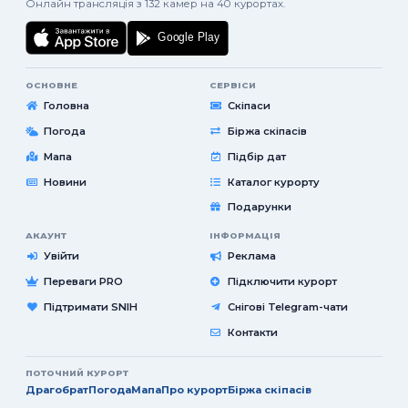
Онлайн трансляція з 132 камер на 40 курортах.
ОСНОВНЕ
СЕРВІСИ
Головна
Скіпаси
Погода
Біржа скіпасів
Мапа
Підбір дат
Новини
Каталог курорту
Подарунки
АКАУНТ
ІНФОРМАЦІЯ
Увійти
Реклама
Переваги PRO
Підключити курорт
Підтримати SNIH
Снігові Telegram-чати
Контакти
ПОТОЧНИЙ КУРОРТ
Драгобрат
Погода
Мапа
Про курорт
Біржа скіпасів