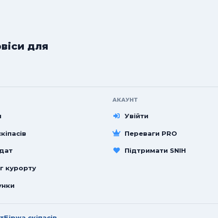
рвіси для
АКАУНТ
и
Увійти
кіпасів
Переваги PRO
 дат
Підтримати SNIH
г курорту
унки
т
Біржа скіпасів