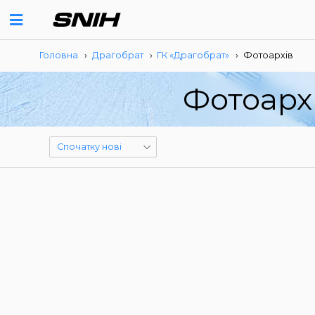
Головна
›
Драгобрат
›
ГК «Драгобрат»
›
Фотоархів
Фотоарх