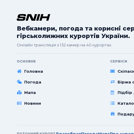
Вебкамери, погода та корисні се
гірськолижних курортів України.
Онлайн трансляція з 132 камер на 40 курортах.
ОСНОВНЕ
СЕРВІСИ
Головна
Скіпас
Погода
Біржа с
Мапа
Підбір
Новини
Катало
Подар
Драгобрат
Погода
Мапа
Про курор
ПОТОЧНИЙ КУРОРТ