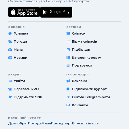
Онлайн трансляція з 132 камер на 40 курортах.
ОСНОВНЕ
СЕРВІСИ
Головна
Скіпаси
Погода
Біржа скіпасів
Мапа
Підбір дат
Новини
Каталог курорту
Подарунки
АКАУНТ
ІНФОРМАЦІЯ
Увійти
Реклама
Переваги PRO
Підключити курорт
Підтримати SNIH
Снігові Telegram-чати
Контакти
ПОТОЧНИЙ КУРОРТ
Драгобрат
Погода
Мапа
Про курорт
Біржа скіпасів