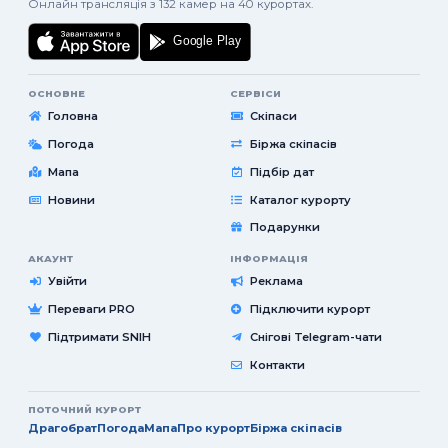
Онлайн трансляція з 132 камер на 40 курортах.
ОСНОВНЕ
СЕРВІСИ
Головна
Скіпаси
Погода
Біржа скіпасів
Мапа
Підбір дат
Новини
Каталог курорту
Подарунки
АКАУНТ
ІНФОРМАЦІЯ
Увійти
Реклама
Переваги PRO
Підключити курорт
Підтримати SNIH
Снігові Telegram-чати
Контакти
ПОТОЧНИЙ КУРОРТ
Драгобрат
Погода
Мапа
Про курорт
Біржа скіпасів