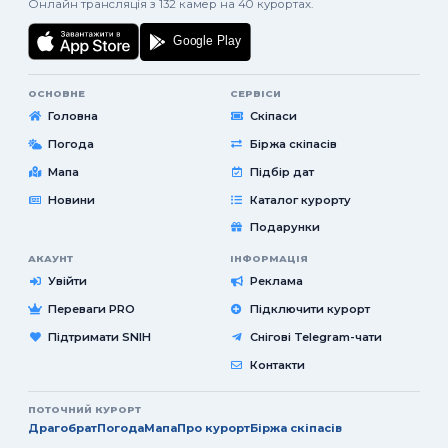
Онлайн трансляція з 132 камер на 40 курортах.
ОСНОВНЕ
СЕРВІСИ
Головна
Скіпаси
Погода
Біржа скіпасів
Мапа
Підбір дат
Новини
Каталог курорту
Подарунки
АКАУНТ
ІНФОРМАЦІЯ
Увійти
Реклама
Переваги PRO
Підключити курорт
Підтримати SNIH
Снігові Telegram-чати
Контакти
ПОТОЧНИЙ КУРОРТ
Драгобрат
Погода
Мапа
Про курорт
Біржа скіпасів