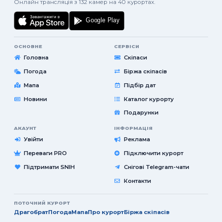
Онлайн трансляція з 132 камер на 40 курортах.
ОСНОВНЕ
СЕРВІСИ
Головна
Скіпаси
Погода
Біржа скіпасів
Мапа
Підбір дат
Новини
Каталог курорту
Подарунки
АКАУНТ
ІНФОРМАЦІЯ
Увійти
Реклама
Переваги PRO
Підключити курорт
Підтримати SNIH
Снігові Telegram-чати
Контакти
ПОТОЧНИЙ КУРОРТ
Драгобрат
Погода
Мапа
Про курорт
Біржа скіпасів