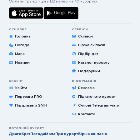
Онлайн трансляція з 132 камер на 40 курортах.
ОСНОВНЕ
СЕРВІСИ
Головна
Скіпаси
Погода
Біржа скіпасів
Мапа
Підбір дат
Новини
Каталог курорту
Подарунки
АКАУНТ
ІНФОРМАЦІЯ
Увійти
Реклама
Переваги PRO
Підключити курорт
Підтримати SNIH
Снігові Telegram-чати
Контакти
ПОТОЧНИЙ КУРОРТ
Драгобрат
Погода
Мапа
Про курорт
Біржа скіпасів