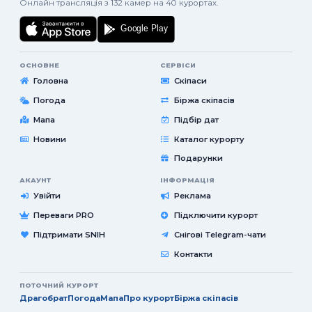
Онлайн трансляція з 132 камер на 40 курортах.
ОСНОВНЕ
СЕРВІСИ
Головна
Скіпаси
Погода
Біржа скіпасів
Мапа
Підбір дат
Новини
Каталог курорту
Подарунки
АКАУНТ
ІНФОРМАЦІЯ
Увійти
Реклама
Переваги PRO
Підключити курорт
Підтримати SNIH
Снігові Telegram-чати
Контакти
ПОТОЧНИЙ КУРОРТ
Драгобрат
Погода
Мапа
Про курорт
Біржа скіпасів