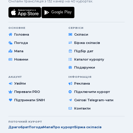
Онлайн трансляція з 132 камер на 40 курортах.
ОСНОВНЕ
СЕРВІСИ
Головна
Скіпаси
Погода
Біржа скіпасів
Мапа
Підбір дат
Новини
Каталог курорту
Подарунки
АКАУНТ
ІНФОРМАЦІЯ
Увійти
Реклама
Переваги PRO
Підключити курорт
Підтримати SNIH
Снігові Telegram-чати
Контакти
ПОТОЧНИЙ КУРОРТ
Драгобрат
Погода
Мапа
Про курорт
Біржа скіпасів