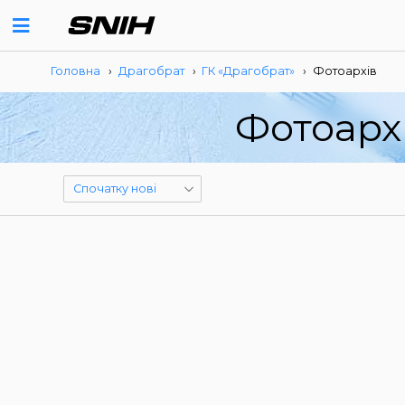
Головна
›
Драгобрат
›
ГК «Драгобрат»
›
Фотоархів
Фотоарх