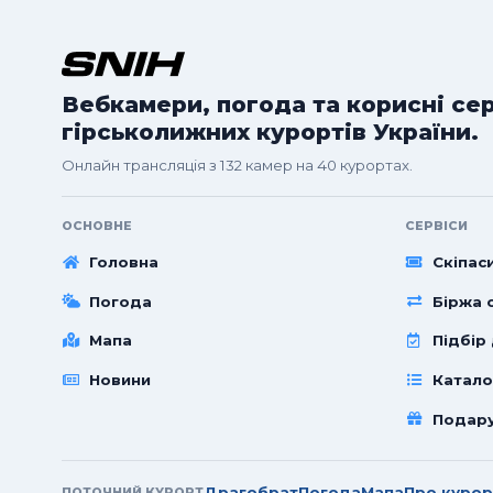
Вебкамери, погода та корисні се
гірськолижних курортів України.
Онлайн трансляція з 132 камер на 40 курортах.
ОСНОВНЕ
СЕРВІСИ
Головна
Скіпас
Погода
Біржа с
Мапа
Підбір
Новини
Катало
Подар
Драгобрат
Погода
Мапа
Про курор
ПОТОЧНИЙ КУРОРТ