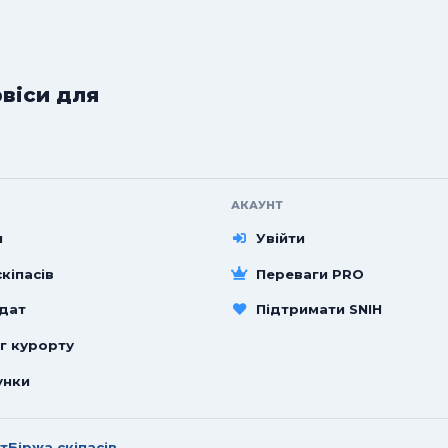
рвіси для
АКАУНТ
и
Увійти
кіпасів
Переваги PRO
 дат
Підтримати SNIH
г курорту
унки
т
Біржа скіпасів