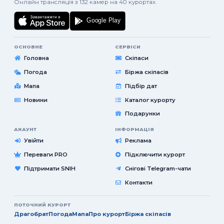
Онлайн трансляція з 132 камер на 40 курортах.
ОСНОВНЕ
СЕРВІСИ
Головна
Скіпаси
Погода
Біржа скіпасів
Мапа
Підбір дат
Новини
Каталог курорту
Подарунки
АКАУНТ
ІНФОРМАЦІЯ
Увійти
Реклама
Переваги PRO
Підключити курорт
Підтримати SNIH
Снігові Telegram-чати
Контакти
ПОТОЧНИЙ КУРОРТ
Драгобрат
Погода
Мапа
Про курорт
Біржа скіпасів