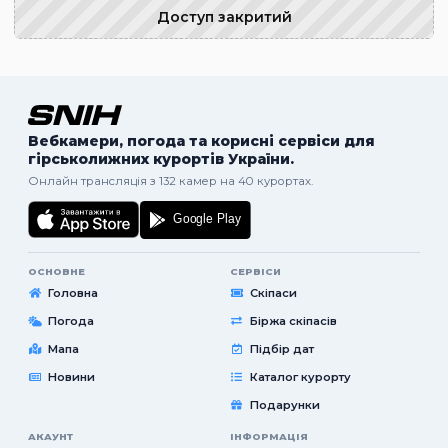
Доступ закритий
Вебкамери, погода та корисні сервіси для
гірськолижних курортів України.
Онлайн трансляція з 132 камер на 40 курортах.
ОСНОВНЕ
СЕРВІСИ
Головна
Скіпаси
Погода
Біржа скіпасів
Мапа
Підбір дат
Новини
Каталог курорту
Подарунки
АКАУНТ
ІНФОРМАЦІЯ