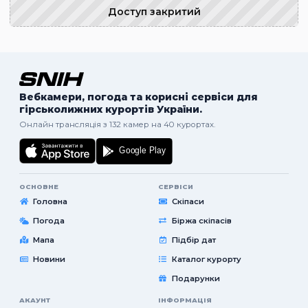
Доступ закритий
Вебкамери, погода та корисні сервіси для
гірськолижних курортів України.
Онлайн трансляція з 132 камер на 40 курортах.
ОСНОВНЕ
СЕРВІСИ
Головна
Скіпаси
Погода
Біржа скіпасів
Мапа
Підбір дат
Новини
Каталог курорту
Подарунки
АКАУНТ
ІНФОРМАЦІЯ