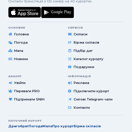
Онлайн трансляція з 132 камер на 40 курортах.
ОСНОВНЕ
СЕРВІСИ
Головна
Скіпаси
Погода
Біржа скіпасів
Мапа
Підбір дат
Новини
Каталог курорту
Подарунки
АКАУНТ
ІНФОРМАЦІЯ
Увійти
Реклама
Переваги PRO
Підключити курорт
Підтримати SNIH
Снігові Telegram-чати
Контакти
ПОТОЧНИЙ КУРОРТ
Драгобрат
Погода
Мапа
Про курорт
Біржа скіпасів