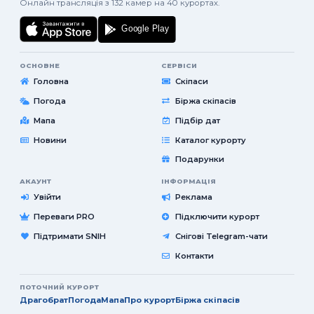
Онлайн трансляція з 132 камер на 40 курортах.
ОСНОВНЕ
СЕРВІСИ
Головна
Скіпаси
Погода
Біржа скіпасів
Мапа
Підбір дат
Новини
Каталог курорту
Подарунки
АКАУНТ
ІНФОРМАЦІЯ
Увійти
Реклама
Переваги PRO
Підключити курорт
Підтримати SNIH
Снігові Telegram-чати
Контакти
ПОТОЧНИЙ КУРОРТ
Драгобрат
Погода
Мапа
Про курорт
Біржа скіпасів