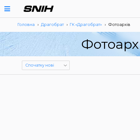
Головна
›
Драгобрат
›
ГК «Драгобрат»
›
Фотоархів
Фотоарх