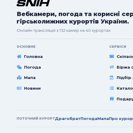
Вебкамери, погода та корисні се
гірськолижних курортів України.
Онлайн трансляція з 132 камер на 40 курортах.
ОСНОВНЕ
СЕРВІСИ
Головна
Скіпас
Погода
Біржа с
Мапа
Підбір
Новини
Катало
Подар
Драгобрат
Погода
Мапа
Про курор
ПОТОЧНИЙ КУРОРТ