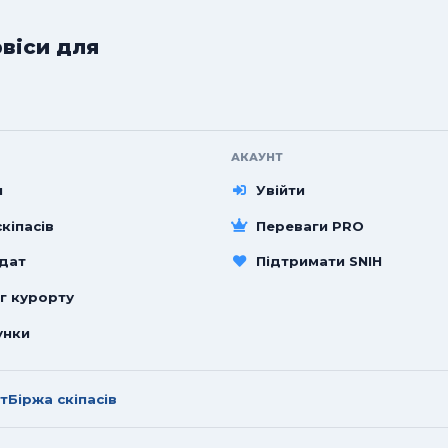
рвіси для
АКАУНТ
и
Увійти
кіпасів
Переваги PRO
 дат
Підтримати SNIH
г курорту
унки
т
Біржа скіпасів