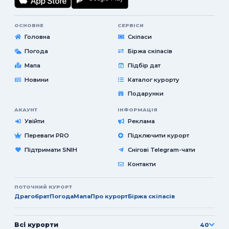
ОСНОВНЕ
СЕРВІСИ
Головна
Скіпаси
Погода
Біржа скіпасів
Мапа
Підбір дат
Новини
Каталог курорту
Подарунки
АКАУНТ
ІНФОРМАЦІЯ
Увійти
Реклама
Переваги PRO
Підключити курорт
Підтримати SNIH
Снігові Telegram-чати
Контакти
ПОТОЧНИЙ КУРОРТ
Драгобрат
Погода
Мапа
Про курорт
Біржа скіпасів
Всі курорти
40