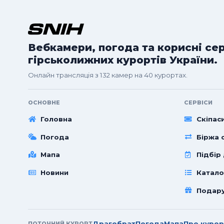
Вебкамери, погода та корисні се
гірськолижних курортів України.
Онлайн трансляція з 132 камер на 40 курортах.
ОСНОВНЕ
СЕРВІСИ
Головна
Скіпас
Погода
Біржа с
Мапа
Підбір
Новини
Катало
Подар
Драгобрат
Погода
Мапа
Про курор
ПОТОЧНИЙ КУРОРТ