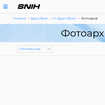
Головна
›
Драгобрат
›
ГК «Драгобрат»
›
Фотоархів
Фотоарх