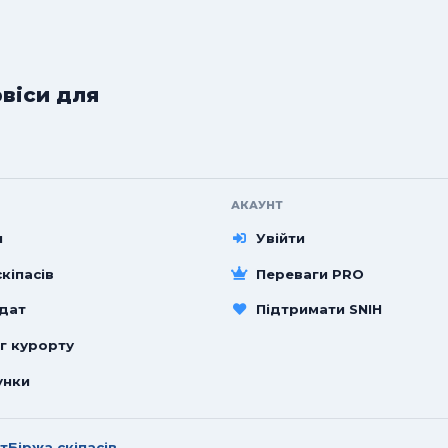
рвіси для
АКАУНТ
и
Увійти
кіпасів
Переваги PRO
 дат
Підтримати SNIH
г курорту
унки
т
Біржа скіпасів