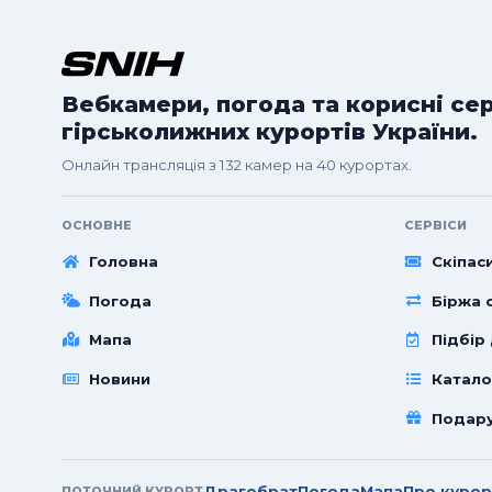
Вебкамери, погода та корисні се
гірськолижних курортів України.
Онлайн трансляція з 132 камер на 40 курортах.
ОСНОВНЕ
СЕРВІСИ
Головна
Скіпас
Погода
Біржа с
Мапа
Підбір
Новини
Катало
Подар
Драгобрат
Погода
Мапа
Про курор
ПОТОЧНИЙ КУРОРТ