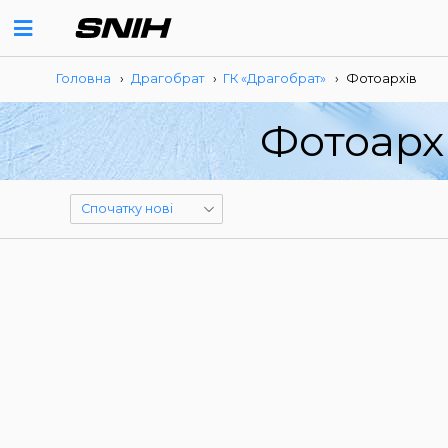
Головна
›
Драгобрат
›
ГК «Драгобрат»
›
Фотоархів
Фотоарх