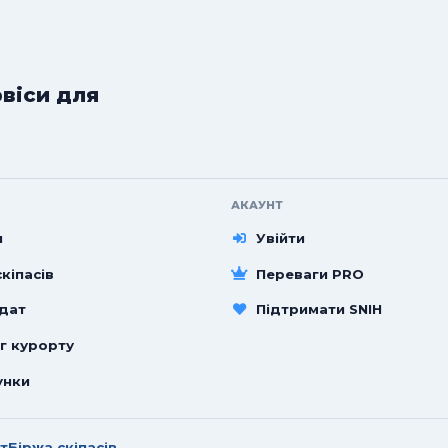
рвіси для
АКАУНТ
и
Увійти
кіпасів
Переваги PRO
 дат
Підтримати SNIH
г курорту
унки
т
Біржа скіпасів