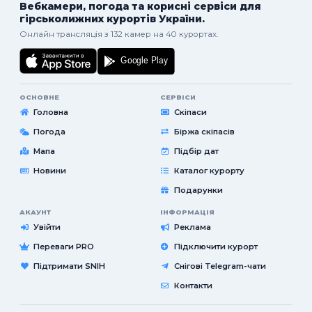
Вебкамери, погода та корисні сервіси для
гірськолижних курортів України.
Онлайн трансляція з 132 камер на 40 курортах.
ОСНОВНЕ
СЕРВІСИ
Головна
Скіпаси
Погода
Біржа скіпасів
Мапа
Підбір дат
Новини
Каталог курорту
Подарунки
АКАУНТ
ІНФОРМАЦІЯ
Увійти
Реклама
Переваги PRO
Підключити курорт
Підтримати SNIH
Снігові Telegram-чати
Контакти