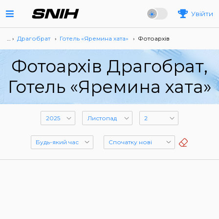
Увійти
… ›
Драгобрат
›
Готель «Яремина хата»
›
Фотоархів
Фотоархів Драгобрат,
Готель «Яремина хата»