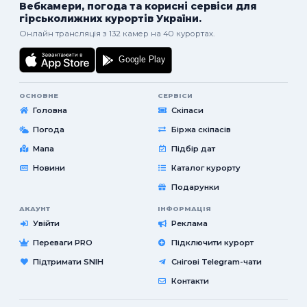
Вебкамери, погода та корисні сервіси для
гірськолижних курортів України.
Онлайн трансляція з 132 камер на 40 курортах.
ОСНОВНЕ
СЕРВІСИ
Головна
Скіпаси
Погода
Біржа скіпасів
Мапа
Підбір дат
Новини
Каталог курорту
Подарунки
АКАУНТ
ІНФОРМАЦІЯ
Увійти
Реклама
Переваги PRO
Підключити курорт
Підтримати SNIH
Снігові Telegram-чати
Контакти