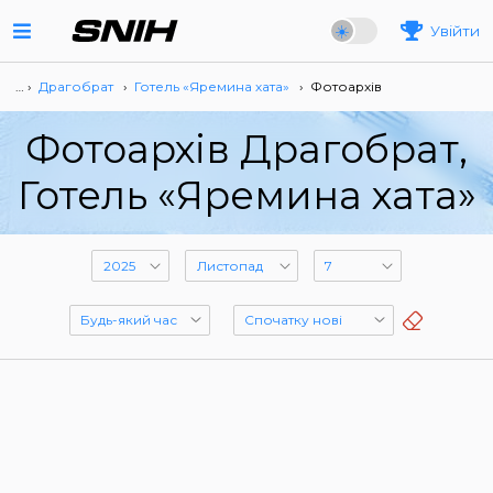
Увійти
… ›
Драгобрат
›
Готель «Яремина хата»
›
Фотоархів
Фотоархів Драгобрат,
Готель «Яремина хата»